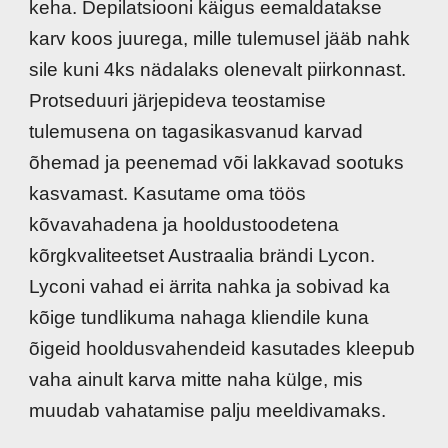
keha. Depilatsiooni käigus eemaldatakse
karv koos juurega, mille tulemusel jääb nahk
sile kuni 4ks nädalaks olenevalt piirkonnast.
Protseduuri järjepideva teostamise
tulemusena on tagasikasvanud karvad
õhemad ja peenemad või lakkavad sootuks
kasvamast. Kasutame oma töös
kõvavahadena ja hooldustoodetena
kõrgkvaliteetset Austraalia brändi Lycon.
Lyconi vahad ei ärrita nahka ja sobivad ka
kõige tundlikuma nahaga kliendile kuna
õigeid hooldusvahendeid kasutades kleepub
vaha ainult karva mitte naha külge, mis
muudab vahatamise palju meeldivamaks.