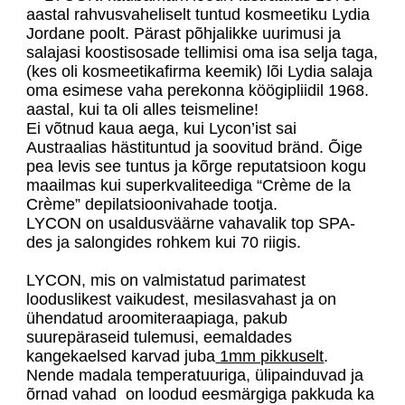
aastal rahvusvaheliselt tuntud kosmeetiku Lydia
Jordane poolt. Pärast põhjalikke uurimusi ja
salajasi koostisosade tellimisi oma isa selja taga,
(kes oli kosmeetikafirma keemik) lõi Lydia salaja
oma esimese vaha perekonna köögipliidil 1968.
aastal, kui ta oli alles teismeline!
Ei võtnud kaua aega, kui Lycon’ist sai
Austraalias hästituntud ja soovitud bränd. Õige
pea levis see tuntus ja kõrge reputatsioon kogu
maailmas kui superkvaliteediga “Crème de la
Crème” depilatsioonivahade tootja.
LYCON on usaldusväärne vahavalik top SPA-
des ja salongides rohkem kui 70 riigis.
LYCON, mis on valmistatud parimatest
looduslikest vaikudest, mesilasvahast ja on
ühendatud aroomiteraapiaga, pakub
suurepäraseid tulemusi, eemaldades
kangekaelsed karvad juba
1mm pikkuselt
.
Nende madala temperatuuriga, ülipainduvad ja
õrnad vahad on loodud eesmärgiga pakkuda ka