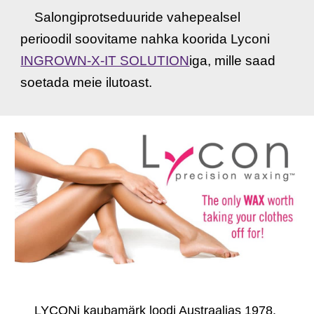
Salongiprotseduuride vahepealsel
perioodil soovitame nahka koorida Lyconi
INGROWN-X-IT SOLUTION
iga, mille saa
d
soetada meie
ilutoast
.
LYCONi kaubamärk loodi Austraalias 1978.